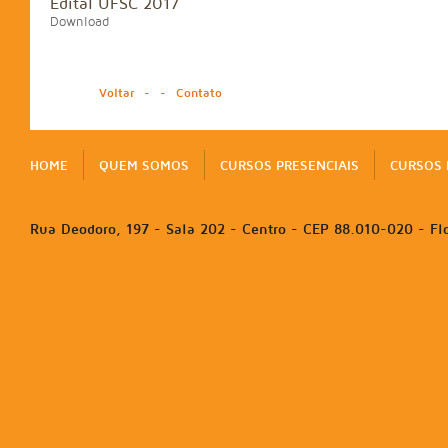
Edital UFSC 2017
Download
Voltar
-
-
Contato
HOME
QUEM SOMOS
CURSOS PRESENCIAIS
CURSOS 
Rua Deodoro, 197 - Sala 202 - Centro - CEP 88.010-020 - Flo