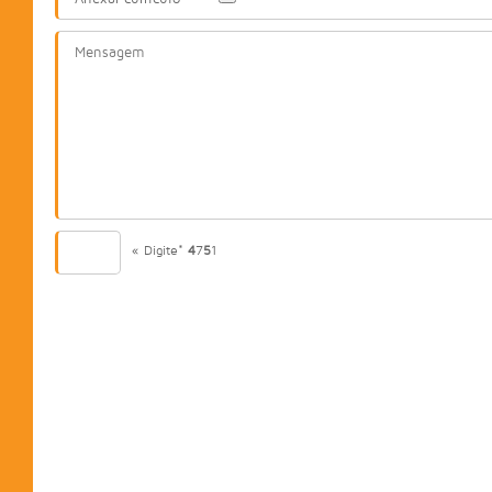
« Digite*
4
7
5
1